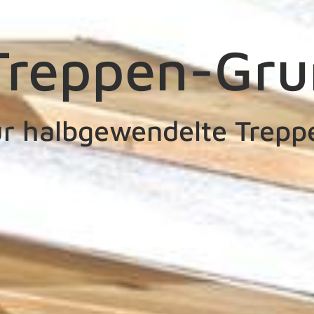
reppen-Gru
ür halbgewendelte Trepp