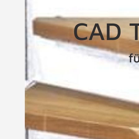
CAD T
f