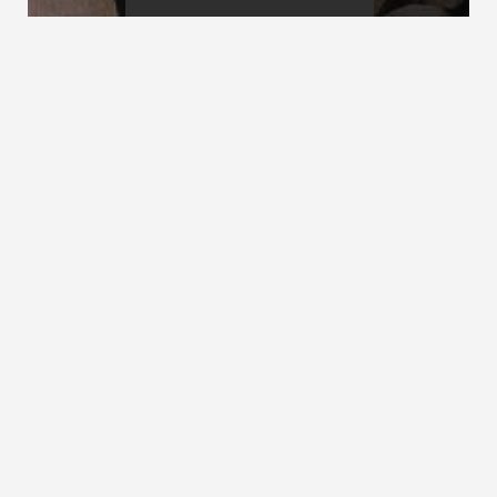
Abgehängte Treppen
Abgewinkelte Treppen
Abgewinkelte Podesttreppe
siehe Podestreppe
ZURÜCK ZUM LEXIKON
NACH OBEN