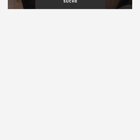
SUCHE
Antritt
Antrittspodest
Antrittspfosten
Antrittspfosten, Antrittsäule
Der Antrittspfosten ist ein am Beginn eines
Treppengeländers
angeordneter Bauteil zur stabilen
Befestigung eines Treppengeländers. Antrittspfosten
müssen zur Aufnahme der Horizontalkräfte aus dem
Geländer fest mit einer der ersten Stufen, häufig auch
mit zwei Stufen, eventuellen Wangen und/oder dem
Boden im Antrittsbereich verbunden sein, oder mit
zusätzlichen Streben abgestützt. Der Antrittpfosten
muss meist einen großen Teil der Horizontalkräfte aus