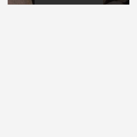
Austrittspodest
Ausweichpodest
Austrittsstufe
siehe Treppenaustrittsstufe
ZURÜCK ZUM LEXIKON
NACH OBEN