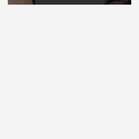
Bauprodukte-Gesetz
Baurecht
Bauprodukte-Richtlinie
siehe
Europäische Bauproduktenrichtlinie
ZURÜCK ZUM LEXIKON
NACH OBEN