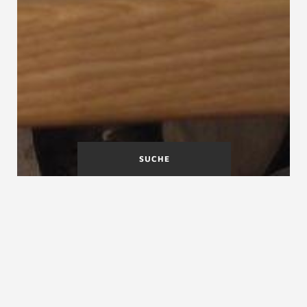
SUCHE
Beuth-Verlag, DIN-
BG-Regeln (BGR)
Verlag
bfu Beratungsstelle für Unfallverhütung