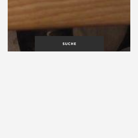
SUCHE
Eingestemmte Treppe,
Einläufige gerade Treppe
eingestemmte
Wangentreppe
Einholmtreppe
Einholmtreppe, Holmtreppe, Mittelholmtreppe,
Tragholmtreppe, Balkentreppe