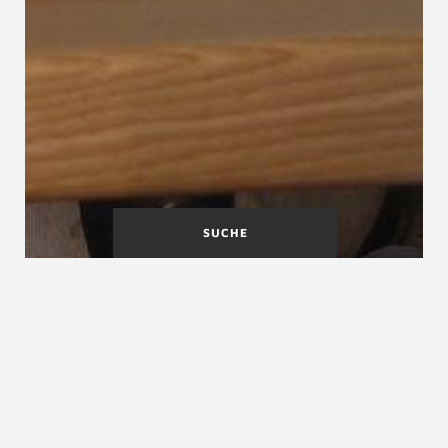
SUCHE
Industrietreppen
Informationsstelle Edelstahl
rostfrei
Informations-gemeinschaft
Betonwerkstein