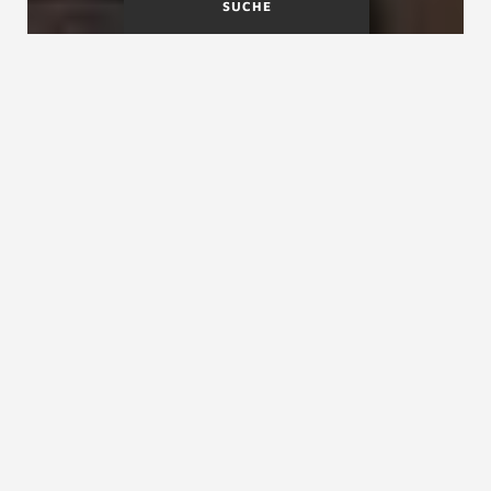
SUCHE
A
B
C
D
E
F
G
H
I
J
K
L
M
N
O
P
Q
R
S
T
U
V
W
X
Y
Z
H